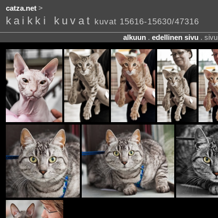
catza.net
>
kaikki kuvat
kuvat 15616-15630/47316
alkuun
.
edellinen sivu
. siv