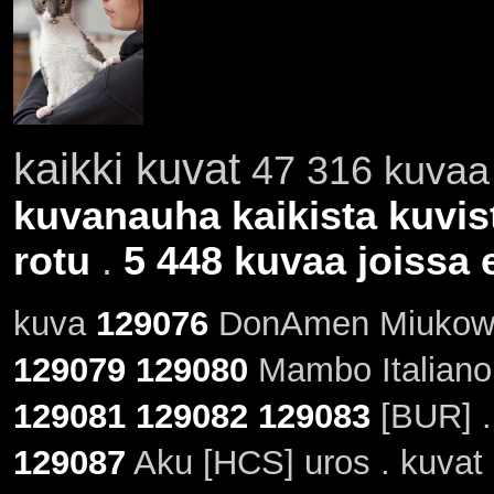
kaikki kuvat
47 316 kuvaa 
kuvanauha kaikista kuvis
rotu
.
5 448 kuvaa joissa e
kuva
129076
DonAmen Miukow [
129079
129080
Mambo Italiano 
129081
129082
129083
[BUR] .
129087
Aku [HCS] uros . kuvat