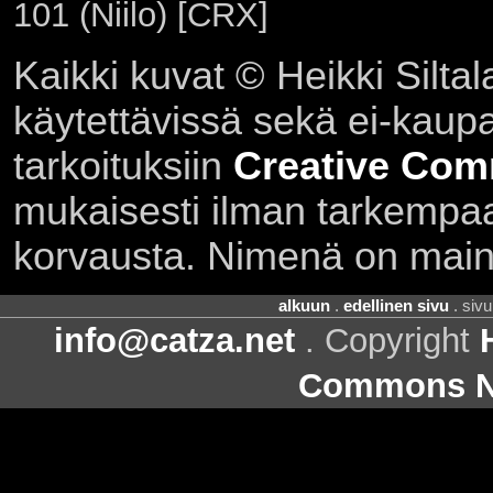
101 (Niilo) [CRX]
Kaikki kuvat © Heikki Siltal
käytettävissä sekä ei-kaupall
tarkoituksiin
Creative Com
mukaisesti ilman tarkempaa 
korvausta. Nimenä on main
alkuun
.
edellinen sivu
. siv
info@catza.net
. Copyright
Commons Ni