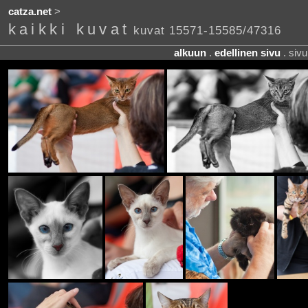
catza.net
>
kaikki kuvat
kuvat 15571-15585/47316
alkuun
.
edellinen sivu
. siv