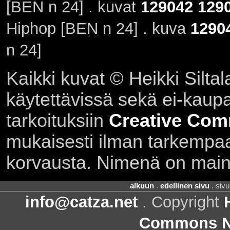
[BEN n 24] . kuvat
129042
129
Hiphop [BEN n 24] . kuva
1290
n 24]
Kaikki kuvat © Heikki Siltal
käytettävissä sekä ei-kaupall
tarkoituksiin
Creative Com
mukaisesti ilman tarkempaa 
korvausta. Nimenä on main
alkuun
.
edellinen sivu
. siv
info@catza.net
. Copyright
Commons Ni