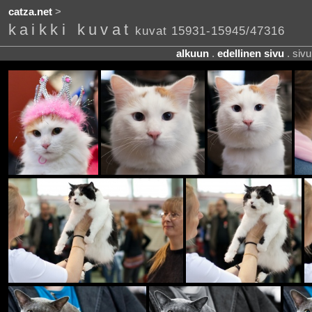
catza.net
>
kaikki kuvat
kuvat 15931-15945/47316
alkuun
.
edellinen sivu
. siv