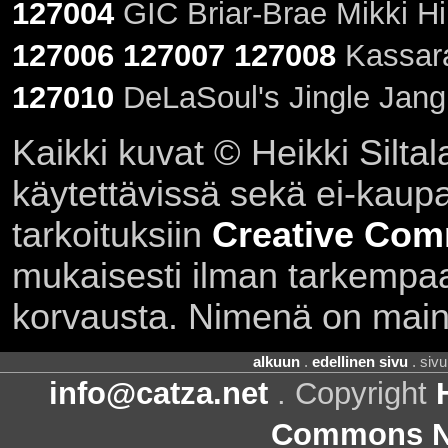
127004
GIC Briar-Brae Mikki Hii
127006
127007
127008
Kassara
127010
DeLaSoul's Jingle Jangl
Kaikki kuvat © Heikki Siltal
käytettävissä sekä ei-kaupall
tarkoituksiin
Creative Com
mukaisesti ilman tarkempaa 
korvausta. Nimenä on main
alkuun
.
edellinen sivu
. siv
info@catza.net
. Copyright
Commons Ni