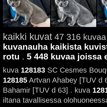
kaikki kuvat
47 316 kuvaa 
kuvanauha kaikista kuvis
rotu
.
5 448 kuvaa joissa e
kuva
128183
SC Cesmes Bouque
128185
Artvan Ahabey [TUV d 6
Bahamir [TUV d 63] . kuva
128
iltana tavallisessa olohuoneess