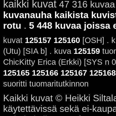
kaikki kuvat
47 316 kuvaa 
kuvanauha kaikista kuvis
rotu
.
5 448 kuvaa joissa e
kuvat
125157
125160
[OSH] . 
(Utu) [SIA b] . kuva
125159
tuom
ChicKitty Erica (Erkki) [SYS n 
125165
125166
125167
125168
suoritti tuomaritutkinnon
Kaikki kuvat © Heikki Siltal
käytettävissä sekä ei-kaupall