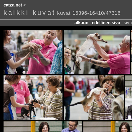
catza.net
>
kaikki kuvat
kuvat 16396-16410/47316
alkuun
.
edellinen sivu
. siv