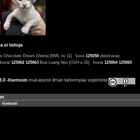
 ei tietoja
's Chocolate Dream (Veera) [BML ns 11] . kuva
125058
yleiskuvaa
 kuvat
125062
125063
Bua Luang Neo [OSH a 25] . kuvat
125064
125065
0 -lisenssin
mukaisesti ilman tarkempaa sopimista
un
-lisenssi