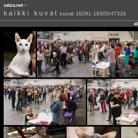
catza.net
>
kaikki kuvat
kuvat 16291-16305/47316
a