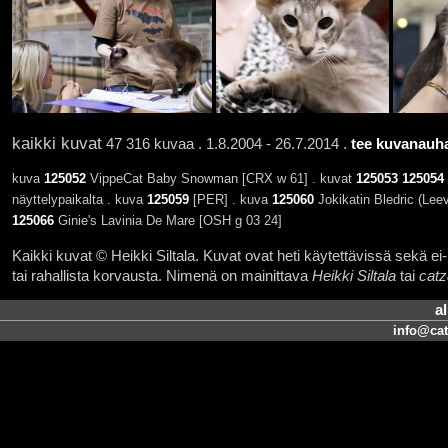
kaikki kuvat
47 316 kuvaa . 1.8.2004 - 26.7.2014 .
tee kuvanauha
kuva
125052
VippeCat Baby Snowman [CRX w 61] . kuvat
125053
125054
näyttelypaikalta . kuva
125059
[PER] . kuva
125060
Jokikatin Bledric (Lee
125066
Ginie's Lavinia De Mare [OSH g 03 24]
Kaikki kuvat © Heikki Siltala. Kuvat ovat heti käytettävissä sekä ei-k
tai rahallista korvausta. Nimenä on mainittava
Heikki Siltala
tai
catz
a
info@cat