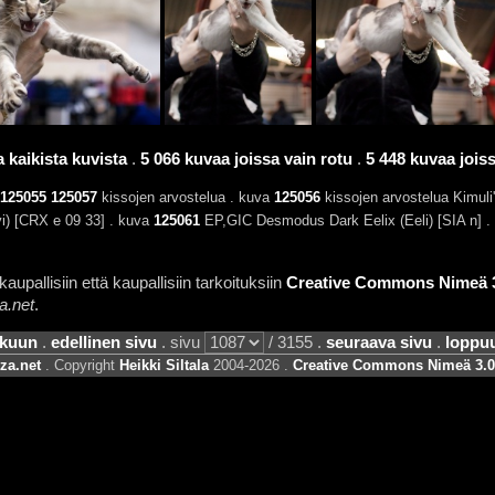
 kaikista kuvista
.
5 066 kuvaa joissa vain rotu
.
5 448 kuvaa joissa
125055
125057
kissojen arvostelua . kuva
125056
kissojen arvostelua Kimuli
vi) [CRX e 09 33] . kuva
125061
EP,GIC Desmodus Dark Eelix (Eeli) [SIA n] .
aupallisiin että kaupallisiin tarkoituksiin
Creative Commons Nimeä 3.
a.net
.
lkuun
.
edellinen sivu
. sivu
/ 3155 .
seuraava sivu
.
loppu
za.net
. Copyright
Heikki Siltala
2004-2026 .
Creative Commons Nimeä 3.0 