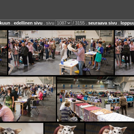
lkuun
.
edellinen sivu
. sivu
/ 3155 .
seuraava sivu
.
loppu