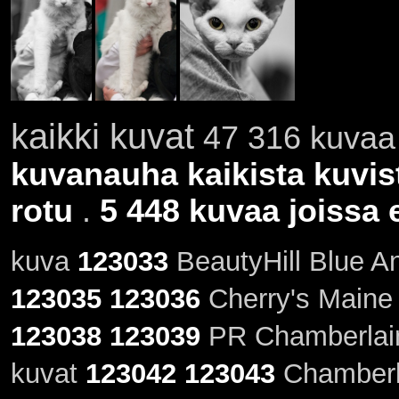
kaikki kuvat
47 316 kuvaa 
kuvanauha kaikista kuvis
rotu
.
5 448 kuvaa joissa e
kuva
123033
BeautyHill Blue An
123035
123036
Cherry's Maine
123038
123039
PR Chamberlain
kuvat
123042
123043
Chamberla