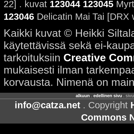
22] . kuvat
123044
123045
Myrt
123046
Delicatin Mai Tai [DRX 
Kaikki kuvat © Heikki Siltal
käytettävissä sekä ei-kaupall
tarkoituksiin
Creative Com
mukaisesti ilman tarkempaa 
korvausta. Nimenä on main
alkuun
.
edellinen sivu
. siv
info@catza.net
. Copyright
Commons Ni