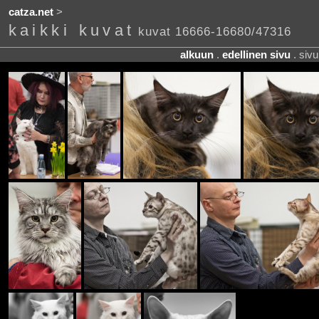
catza.net
>
kaikki kuvat
kuvat 16666-16680/47316
alkuun
.
edellinen sivu
. siv