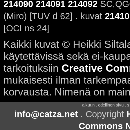
214090
214091
214092
SC,QGC 
(Miro) [TUV d 62] . kuvat
21410
[OCI ns 24]
Kaikki kuvat © Heikki Siltal
käytettävissä sekä ei-kaupall
tarkoituksiin
Creative Com
mukaisesti ilman tarkempaa 
korvausta. Nimenä on main
alkuun . edellinen sivu . 
info@catza.net
. Copyright
Commons Ni