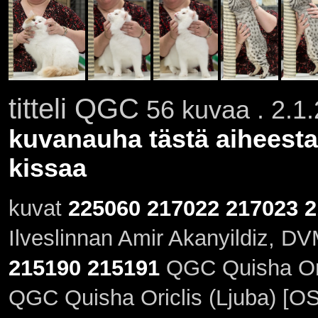
titteli QGC
56 kuvaa . 2.1.
kuvanauha tästä aiheesta
kissaa
kuvat
225060
217022
217023
2
Ilveslinnan Amir Akanyildiz, DV
215190
215191
QGC Quisha Oric
QGC Quisha Oriclis (Ljuba) [O