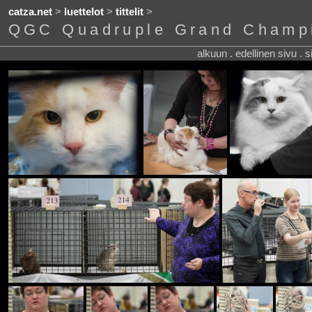
catza.net
>
luettelot
>
tittelit
>
QGC Quadruple Grand Champ
alkuun . edellinen sivu . 