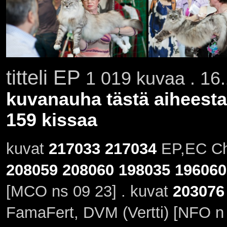
titteli EP
1 019 kuvaa . 16.
kuvanauha tästä aiheesta
159 kissaa
kuvat
217033
217034
EP,EC Chi
208059
208060
198035
196060
[MCO ns 09 23] . kuvat
203076
FamaFert, DVM (Vertti) [NFO n 