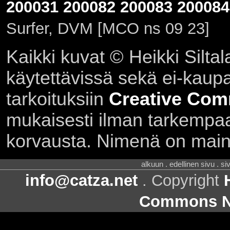
200031
200082
200083
200084
Surfer, DVM [MCO ns 09 23]
Kaikki kuvat © Heikki Siltal
käytettävissä sekä ei-kaupall
tarkoituksiin
Creative Com
mukaisesti ilman tarkempaa 
korvausta. Nimenä on main
alkuun . edellinen sivu . s
info@catza.net
. Copyright
Commons Ni