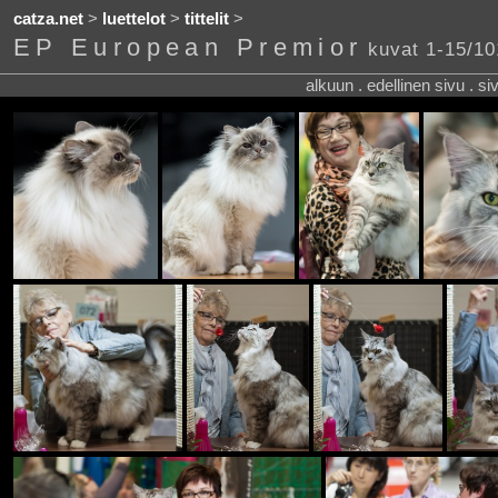
catza.net
>
luettelot
>
tittelit
>
EP European Premior
kuvat 1-15/10
alkuun . edellinen sivu . s