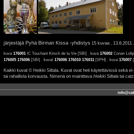
järjestäjä Pyhä Birman Kissa -yhdistys
15 kuvaa . 13.8.2011 
kuva
176001
IC Touchant Kirsch de la Vie [SBI] . kuva
176002
Conan Lollp
176005
176006
[SBI] . kuvat
176006
176010
176011
[SPH] . kuva
176007
[
Kaikki kuvat © Heikki Siltala. Kuvat ovat heti käytettävissä sekä ei-k
tai rahallista korvausta. Nimenä on mainittava
Heikki Siltala
tai
catz
info@cat