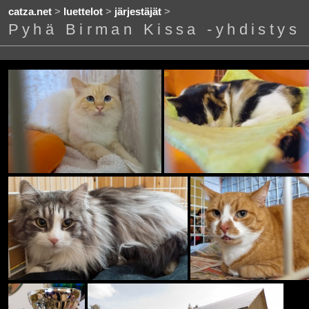
catza.net
>
luettelot
>
järjestäjät
>
Pyhä Birman Kissa -yhdistys