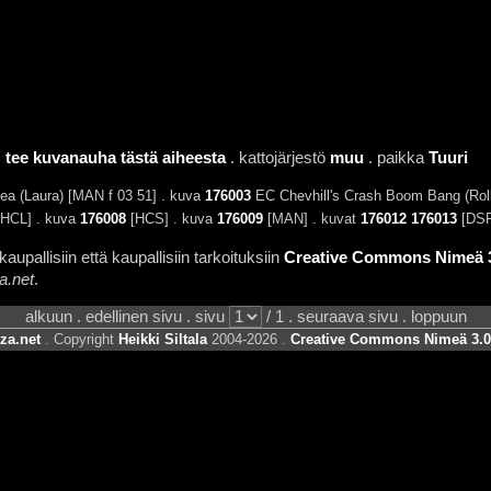
.
tee kuvanauha tästä aiheesta
. kattojärjestö
muu
. paikka
Tuuri
ea (Laura) [MAN f 03 51] . kuva
176003
EC Chevhill's Crash Boom Bang (Roll
HCL] . kuva
176008
[HCS] . kuva
176009
[MAN] . kuvat
176012
176013
[DSP
aupallisiin että kaupallisiin tarkoituksiin
Creative Commons Nimeä 3.
a.net
.
alkuun . edellinen sivu . sivu
/ 1 . seuraava sivu . loppuun
za.net
. Copyright
Heikki Siltala
2004-2026 .
Creative Commons Nimeä 3.0 