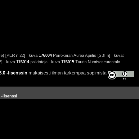
e) [PER n 22] . kuva
176004
Pörrökerän Aurea Aprilis [SBI n] . kuvat
] . kuva
176014
palkintoja . kuva
176015
Tuurin Nuorisoseurantalo
0 -lisenssin
mukaisesti ilman tarkempaa sopimista
-lisenssi