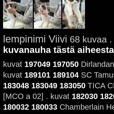
lempinimi Viivi
68 kuvaa . 
kuvanauha tästä aiheesta
kuvat
197049
197050
Dirlandan
kuvat
189101
189104
SC Tamus V
183048
183049
183050
TICA CH
[MCO a 02] . kuvat
182030
182
180032
180033
Chamberlain Hea