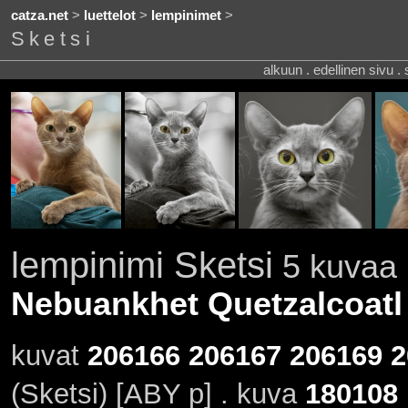
catza.net
>
luettelot
>
lempinimet
>
Sketsi
alkuun . edellinen sivu .
lempinimi Sketsi
5 kuvaa .
Nebuankhet Quetzalcoatl
kuvat
206166
206167
206169
2
(Sketsi) [ABY p] . kuva
180108