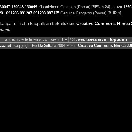
30047
130048
130049
Kissalehdon Grazioso (Roosa) [BEN n 24] . kuva
1250
201
091206
091207
091208
087125
Genuina Kangaroo (Roosa) [BUR b]
aupallisiin että kaupallisiin tarkoituksiin
Creative Commons Nimeä 3.
a.net
.
alkuun . edellinen sivu . sivu
/ 3 .
seuraava sivu
.
loppuun
za.net
. Copyright
Heikki Siltala
2004-2026 .
Creative Commons Nimeä 3.0 