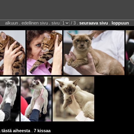
alkuun . edellinen sivu . sivu
/ 3 .
seuraava sivu
.
loppuun
 tästä aiheesta
.
7 kissaa