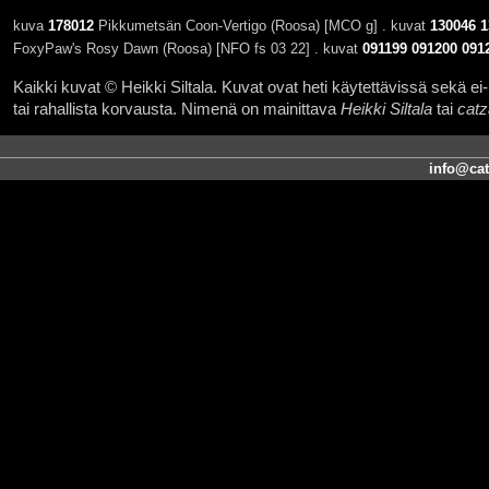
kuva
178012
Pikkumetsän Coon-Vertigo (Roosa) [MCO g] . kuvat
130046
1
FoxyPaw's Rosy Dawn (Roosa) [NFO fs 03 22] . kuvat
091199
091200
091
Kaikki kuvat © Heikki Siltala. Kuvat ovat heti käytettävissä sekä ei-k
tai rahallista korvausta. Nimenä on mainittava
Heikki Siltala
tai
catz
info@cat