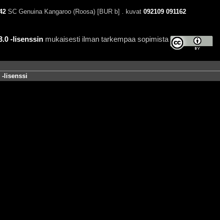
42
SC Genuina Kangaroo (Roosa) [BUR b] . kuvat
092109
091162
0 -lisenssin
mukaisesti ilman tarkempaa sopimista
-lisenssi