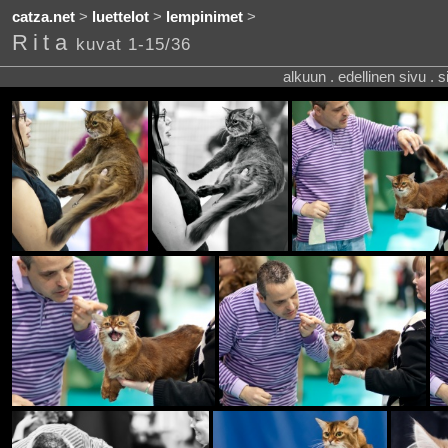
catza.net
>
luettelot
>
lempinimet
>
Rita
kuvat 1-15/36
alkuun . edellinen sivu . 