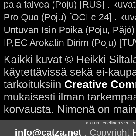
pala talvea (Poju) [RUS] . kuva
Pro Quo (Poju) [OCI c 24] . ku
Untuvan Isin Poika (Poju, Päjö
IP,EC Arokatin Dirim (Poju) [TU
Kaikki kuvat © Heikki Siltal
käytettävissä sekä ei-kaupall
tarkoituksiin
Creative Com
mukaisesti ilman tarkempaa 
korvausta. Nimenä on main
alkuun . edellinen sivu . 
info@catza.net
. Copyright