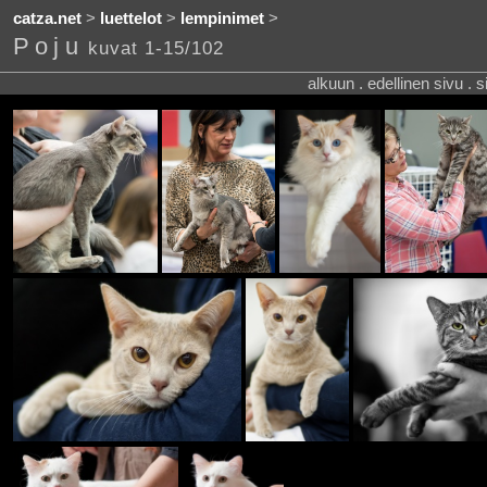
catza.net
>
luettelot
>
lempinimet
>
Poju
kuvat 1-15/102
alkuun . edellinen sivu . 