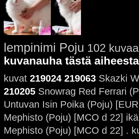
lempinimi Poju
102 kuvaa 
kuvanauha tästä aiheesta
kuvat
219024
219063
Skazki Wa
210205
Snowrag Red Ferrari (P
Untuvan Isin Poika (Poju) [EUR
Mephisto (Poju) [MCO d 22] ikä
Mephisto (Poju) [MCO d 22] . 