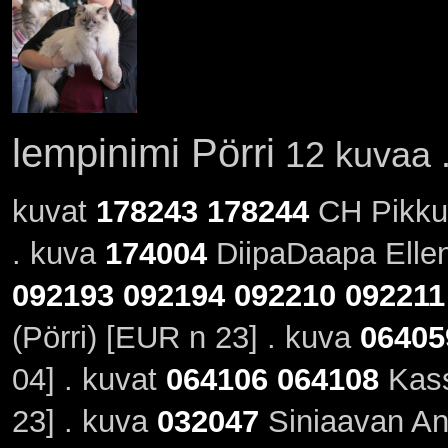
lempinimi Pörri
12 kuvaa .
kuvat
178243
178244
CH Pikku-
. kuva
174004
DiipaDaapa Ellen 
092193
092194
092210
092211
(Pörri) [EUR n 23] . kuva
06405
04] . kuvat
064106
064108
Kass
23] . kuva
032047
Siniaavan Ant