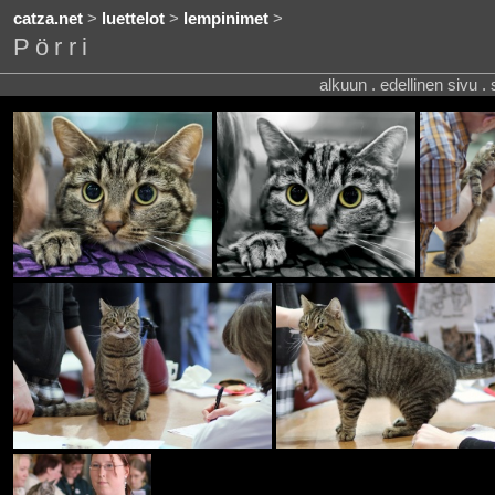
catza.net
>
luettelot
>
lempinimet
>
Pörri
alkuun . edellinen sivu .