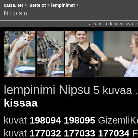
catza.net
>
luettelot
>
lempinimet
>
Nipsu
alkuun . edellinen sivu .
lempinimi Nipsu
5 kuvaa .
kissaa
kuvat
198094
198095
GizemliKed
kuvat
177032
177033
177034
F