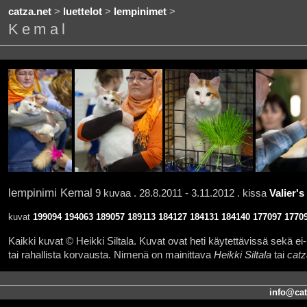
catza.net
>
luettelot
>
lempinimet
>
Kemal
lempinimi Kemal
9 kuvaa . 28.8.2011 - 3.11.2012 . kissa
Valier'
kuvat
199094
194063
189057
189113
184127
184131
184140
177097
1770
Kaikki kuvat © Heikki Siltala. Kuvat ovat heti käytettävissä sekä ei-k
tai rahallista korvausta. Nimenä on mainittava
Heikki Siltala
tai
catz
info@cat