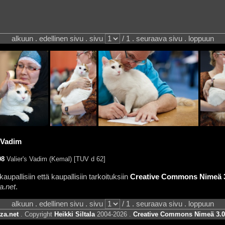
alkuun . edellinen sivu . sivu
/ 1 . seuraava sivu . loppuun
s Vadim
98
Valier's Vadim (Kemal) [TUV d 62]
aupallisiin että kaupallisiin tarkoituksiin
Creative Commons Nimeä 3.
a.net
.
alkuun . edellinen sivu . sivu
/ 1 . seuraava sivu . loppuun
za.net
. Copyright
Heikki Siltala
2004-2026 .
Creative Commons Nimeä 3.0 