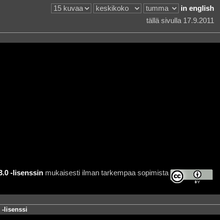
in english
tällä sivulla 17.9.2011
0 -lisenssin
mukaisesti ilman tarkempaa sopimista
-lisenssi