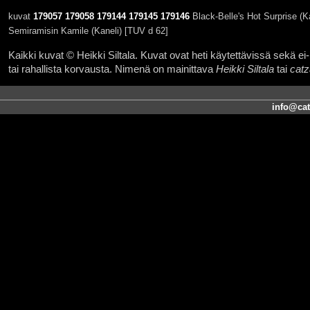
kuvat
179057
179058
179144
179145
179146
Black-Belle's Hot Surprise (K
Semiramisin Kamile (Kaneli) [TUV d 62]
Kaikki kuvat © Heikki Siltala. Kuvat ovat heti käytettävissä sekä ei-k
tai rahallista korvausta. Nimenä on mainittava
Heikki Siltala
tai
catz
info@cat