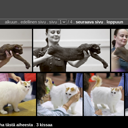
alkuun . edellinen sivu . sivu
/ 4 .
seuraava sivu
.
loppuun
a tästä aiheesta
.
3 kissaa