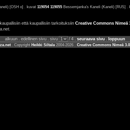
aneli) [OSH o] . kuvat
119054
119055
Bessemjanka's Kaneli (Kaneli) [RUS] .
aupallisiin että kaupallisiin tarkoituksiin
Creative Commons Nimeä 3.
a.net
.
alkuun . edellinen sivu . sivu
/ 4 .
seuraava sivu
.
loppuun
za.net
. Copyright
Heikki Siltala
2004-2026 .
Creative Commons Nimeä 3.0 