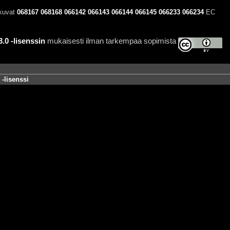
 kuvat
068167
068168
066142
066143
066144
066145
066233
066234
EC
0 -lisenssin
mukaisesti ilman tarkempaa sopimista
-lisenssi