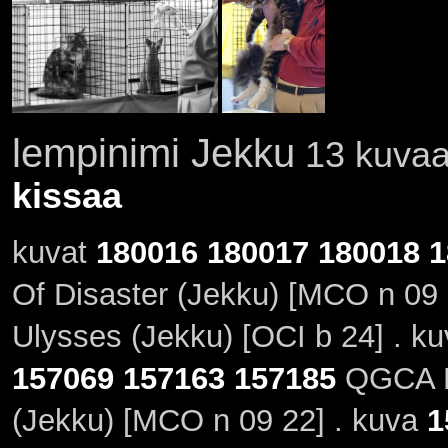
lempinimi Jekku
13 kuvaa 
kissaa
kuvat
180016
180017
180018
1
Of Disaster (Jekku) [MCO n 09 
Ulysses (Jekku) [OCI b 24] . k
157069
157163
157185
QGCA Fi
(Jekku) [MCO n 09 22] . kuva
1