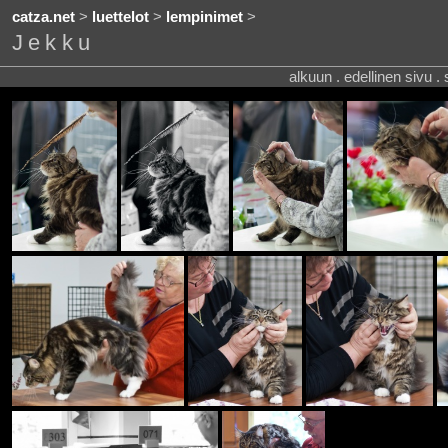
catza.net
>
luettelot
>
lempinimet
>
Jekku
alkuun . edellinen sivu .