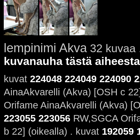
lempinimi Akva
32 kuvaa .
kuvanauha tästä aiheesta
kuvat
224048
224049
224090
2
AinaAkvarelli (Akva) [OSH c 22
Orifame AinaAkvarelli (Akva) [
223055
223056
RW,SGCA Orifa
b 22] (oikealla) . kuvat
192059