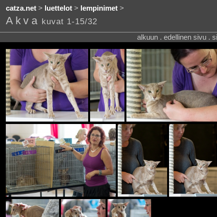
catza.net
>
luettelot
>
lempinimet
>
Akva
kuvat 1-15/32
alkuun . edellinen sivu . 