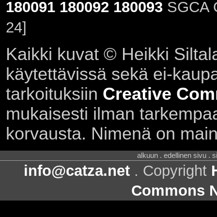
180091
180092
180093
SGCA Or
24]
Kaikki kuvat © Heikki Siltal
käytettävissä sekä ei-kaupall
tarkoituksiin
Creative Com
mukaisesti ilman tarkempaa 
korvausta. Nimenä on main
alkuun . edellinen sivu . 
info@catza.net
. Copyright
Commons Ni