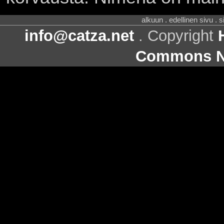
alkuun . edellinen sivu . 
info@catza.net
. Copyright
Commons Ni