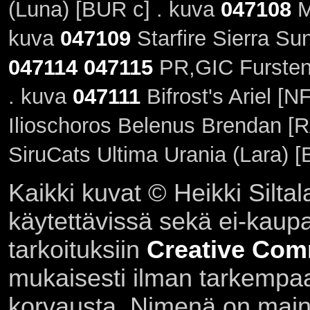
(Luna) [BUR c] . kuva
047108
M
kuva
047109
Starfire Sierra Su
047114
047115
PR,GIC Fursten
. kuva
047111
Bifrost's Ariel [N
Ilioschoros Belenus Brendan [R
SiruCats Ultima Urania (Lara) 
Kaikki kuvat © Heikki Siltal
käytettävissä sekä ei-kaupall
tarkoituksiin
Creative Com
mukaisesti ilman tarkempaa 
korvausta. Nimenä on main