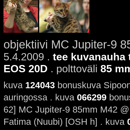
objektiivi MC Jupiter-9 
5.4.2009 .
tee kuvanauha 
EOS 20D
. polttoväli
85 m
kuva
124043
bonuskuva Sipoon u
auringossa . kuva
066299
bonus
62] MC Jupiter-9 85mm M42 @ 
Fatima (Nuubi) [OSH h] . kuva