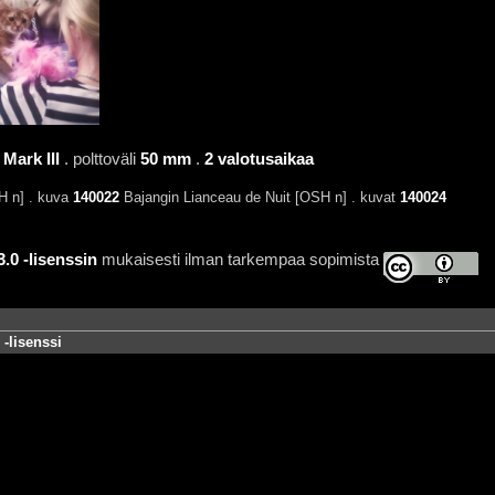
Mark III
. polttoväli
50 mm
.
2 valotusaikaa
 n] . kuva
140022
Bajangin Lianceau de Nuit [OSH n] . kuvat
140024
0 -lisenssin
mukaisesti ilman tarkempaa sopimista
-lisenssi