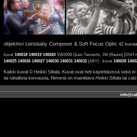
objektiivi Lensbaby Composer & Soft Focus Optic
42 kuvaa 
kuvat
140018
140019
140020
SW2009 Quan Tamashii, JW (Rauno) [OSH n 
140025
140026
140027
140030
140031
140032
[ABY] . kuvat
140028
1400
Kaikki kuvat © Heikki Siltala. Kuvat ovat heti käytettävissä sekä ei-k
tai rahallista korvausta. Nimenä on mainittava
Heikki Siltala
tai
catz
info@cat