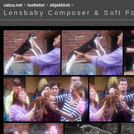
catza.net
>
luettelot
>
objektiivit
>
Lensbaby Composer & Soft F