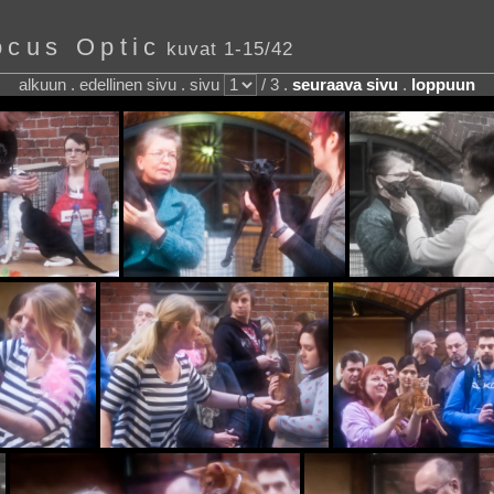
ocus Optic
kuvat 1-15/42
alkuun . edellinen sivu . sivu
/ 3 .
seuraava sivu
.
loppuun