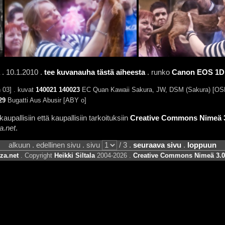
. 10.1.2010 .
tee kuvanauha tästä aiheesta
. runko
Canon EOS 1D 
03] . kuvat
140021
140023
EC Quan Kawaii Sakura, JW, DSM (Sakura) [OSH
29
Bugatti Aus Abusir [ABY o]
aupallisiin että kaupallisiin tarkoituksiin
Creative Commons Nimeä 3.
a.net
.
alkuun . edellinen sivu . sivu
/ 3 .
seuraava sivu
.
loppuun
za.net
. Copyright
Heikki Siltala
2004-2026 .
Creative Commons Nimeä 3.0 