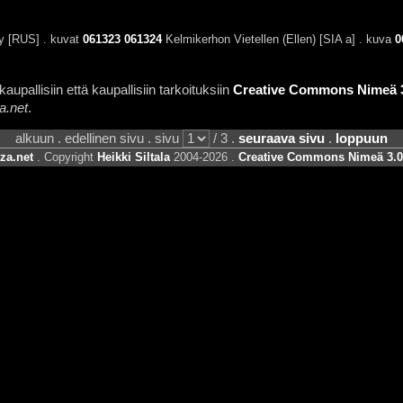
y [RUS] . kuvat
061323
061324
Kelmikerhon Vietellen (Ellen) [SIA a] . kuva
0
aupallisiin että kaupallisiin tarkoituksiin
Creative Commons Nimeä 3.
a.net
.
alkuun . edellinen sivu . sivu
/ 3 .
seuraava sivu
.
loppuun
za.net
. Copyright
Heikki Siltala
2004-2026 .
Creative Commons Nimeä 3.0 