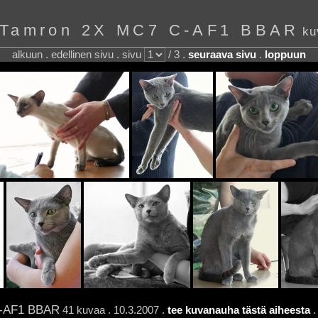
 Tamron 2X MC7 C-AF1 BBAR
ku
alkuun . edellinen sivu . sivu
/ 3 .
seuraava sivu
.
loppuun
C-AF1 BBAR
41 kuvaa . 10.3.2007 .
tee kuvanauha tästä aiheesta
.