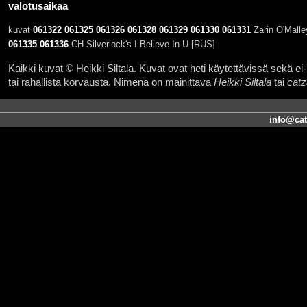
valotusaikaa
kuvat
061322
061325
061326
061328
061329
061330
061331
Zarin O'Malle
061335
061336
CH Silverlock's I Believe In U [RUS]
Kaikki kuvat © Heikki Siltala. Kuvat ovat heti käytettävissä sekä ei-k
tai rahallista korvausta. Nimenä on mainittava
Heikki Siltala
tai
catz
info@cat