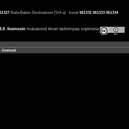
61327
Baila-Bailan Devilisaloser [SIA a] . kuvat
061332
061333
061334
0 -lisenssin
mukaisesti ilman tarkempaa sopimista
-lisenssi