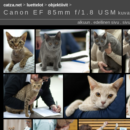
catza.net
>
luettelot
>
objektiivit
>
Canon EF 85mm f/1.8 USM
kuva
alkuun . edellinen sivu . siv