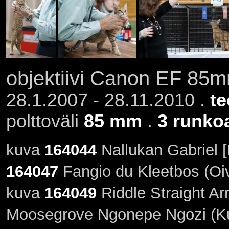
objektiivi Canon EF 85
28.1.2007 - 28.11.2010 .
te
polttoväli
85 mm
.
3 runko
kuva
164044
Nallukan Gabriel 
164047
Fangio du Kleetbos (Oi
kuva
164049
Riddle Straight Ar
Moosegrove Ngonepe Ngozi (Ku