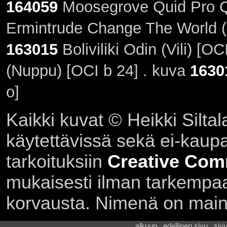
164059
Moosegrove Quid Pro Qu
Ermintrude Change The World (
163015
Boliviliki Odin (Vili) [O
(Nuppu) [OCI b 24] . kuva
1630
o]
Kaikki kuvat © Heikki Siltal
käytettävissä sekä ei-kaupall
tarkoituksiin
Creative Com
mukaisesti ilman tarkempaa 
korvausta. Nimenä on main
alkuun . edellinen sivu . siv