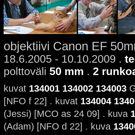
objektiivi Canon EF 50mm
18.6.2005 - 10.10.2009 .
t
polttoväli
50 mm
.
2 runko
kuvat
134001
134002
134003
GI
[NFO f 22] . kuvat
134004
1340
(Jessi) [MCO as 24 09] . kuva
(Adam) [NFO d 22] . kuva
1340