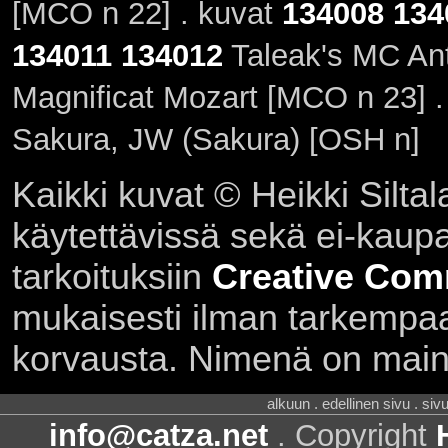
[MCO n 22] . kuvat
134008
134
134011
134012
Taleak's MC An
Magnificat Mozart [MCO n 23] 
Sakura, JW (Sakura) [OSH n]
Kaikki kuvat © Heikki Siltal
käytettävissä sekä ei-kaupall
tarkoituksiin
Creative Com
mukaisesti ilman tarkempaa 
korvausta. Nimenä on main
alkuun . edellinen sivu . siv
info@catza.net
. Copyright