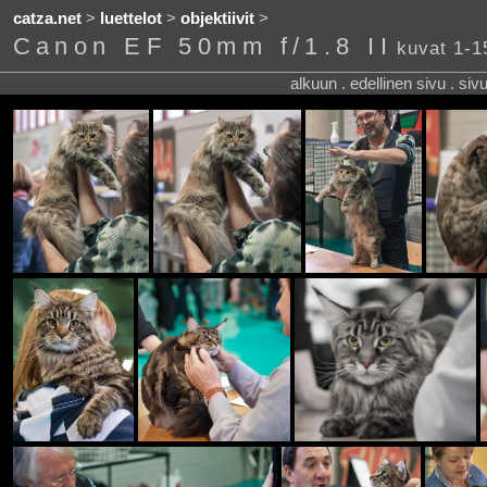
catza.net
>
luettelot
>
objektiivit
>
Canon EF 50mm f/1.8 II
kuvat 1-1
alkuun . edellinen sivu . siv