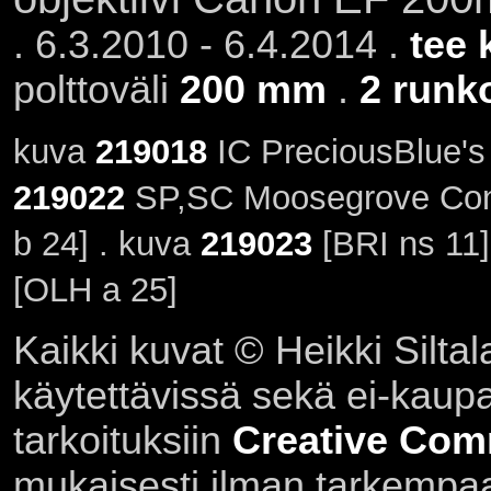
. 6.3.2010 - 6.4.2014 .
tee 
polttoväli
200 mm
.
2 runk
kuva
219018
IC PreciousBlue's
219022
SP,SC Moosegrove Conq
b 24] . kuva
219023
[BRI ns 11]
[OLH a 25]
Kaikki kuvat © Heikki Siltal
käytettävissä sekä ei-kaupall
tarkoituksiin
Creative Com
mukaisesti ilman tarkempaa 