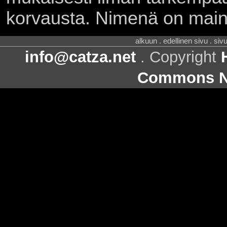
korvausta. Nimenä on main
alkuun . edellinen sivu . siv
info@catza.net
. Copyright
Commons Ni