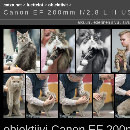
catza.net
>
luettelot
>
objektiivit
>
Canon EF 200mm f/2.8 L II 
alkuun . edellinen sivu . siv
objektiivi Canon EF 200