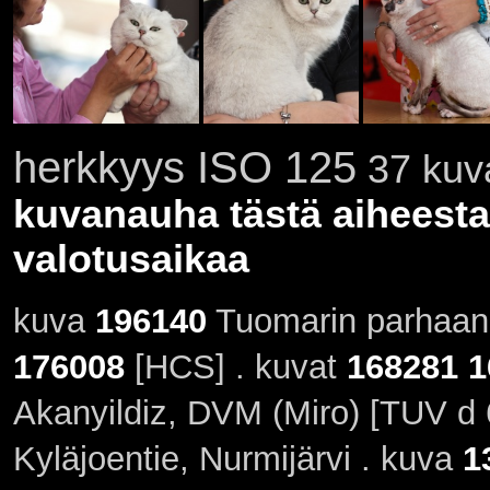
herkkyys ISO 125
37 kuva
kuvanauha tästä aiheesta
valotusaikaa
kuva
196140
Tuomarin parhaan 
176008
[HCS] . kuvat
168281
1
Akanyildiz, DVM (Miro) [TUV d 
Kyläjoentie, Nurmijärvi . kuva
1