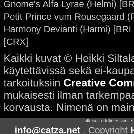
Gnome's Alfa Lyrae (Helmi) [BR
Petit Prince vum Rousegaard (P
Harmony Devianti (Harmi) [BRI 
[CRX]
Kaikki kuvat © Heikki Siltal
käytettävissä sekä ei-kaupall
tarkoituksiin
Creative Com
mukaisesti ilman tarkempaa 
korvausta. Nimenä on main
alkuun . edellinen sivu . 
info@catza.net
. Copyright