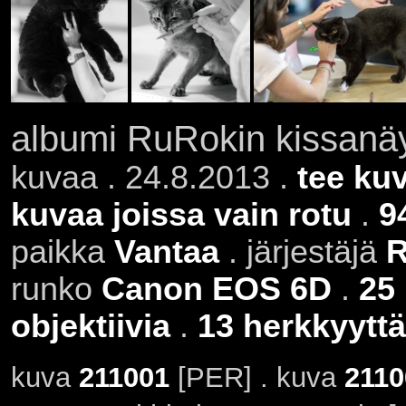
albumi RuRokin kissanäy
kuvaa . 24.8.2013 .
tee ku
kuvaa joissa vain rotu
.
9
paikka
Vantaa
. järjestäjä
runko
Canon EOS 6D
.
25
objektiivia
.
13 herkkyyttä
kuva
211001
[PER] . kuva
2110