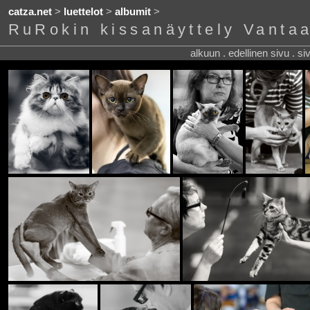
catza.net
>
luettelot
>
albumit
>
RuRokin kissanäyttely Vantaa
alkuun . edellinen sivu . s