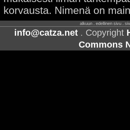
korvausta. Nimenä on main
alkuun . edellinen sivu . s
info@catza.net
. Copyright
Commons Ni