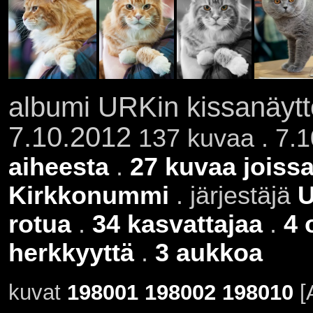
albumi URKin kissanäytt
7.10.2012
137 kuvaa . 7.1
aiheesta
.
27 kuvaa joissa
Kirkkonummi
. järjestäjä
rotua
.
34 kasvattajaa
.
4 
herkkyyttä
.
3 aukkoa
kuvat
198001
198002
198010
[