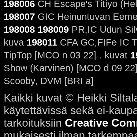
198006
CH Escape's Titiyo (He
198007
GIC Heinuntuvan Eemeli
198008
198009
PR,IC Udun Silve
kuva
198011
CFA GC,FIFe IC Tr
TipTop [MCO n 03 22] . kuvat
1
Show (Karvinen) [MCO d 09 22]
Scooby, DVM [BRI a]
Kaikki kuvat © Heikki Siltal
käytettävissä sekä ei-kaupall
tarkoituksiin
Creative Com
mukaisesti ilman tarkempaa 