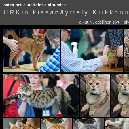
catza.net
>
luettelot
>
albumit
>
URKin kissanäyttely Kirkkon
alkuun . edellinen sivu . s