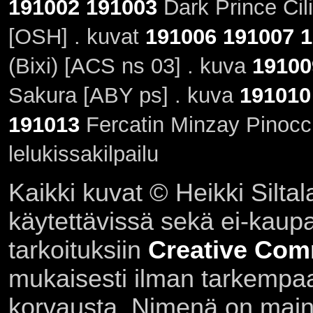
191002
191003
Dark Prince Cil
[OSH] . kuvat
191006
191007
1
(Bixi) [ACS ns 03] . kuva
19100
Sakura [ABY ps] . kuva
191010
191013
Fercatin Minzay Pinocch
lelukissakilpailu
Kaikki kuvat © Heikki Siltal
käytettävissä sekä ei-kaupall
tarkoituksiin
Creative Com
mukaisesti ilman tarkempaa 
korvausta. Nimenä on main