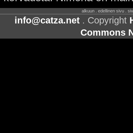
alkuun . edellinen sivu . s
info@catza.net
. Copyright
Commons Ni