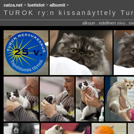
catza.net
>
luettelot
>
albumit
>
TUROK ry:n kissanäyttely Tu
alkuun . edellinen sivu . s