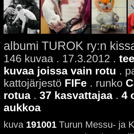
albumi TUROK ry:n kissa
146 kuvaa . 17.3.2012 .
te
kuvaa joissa vain rotu
. p
kattojärjestö
FIFe
. runko
C
rotua
.
37 kasvattajaa
.
4 
aukkoa
kuva
191001
Turun Messu- ja K