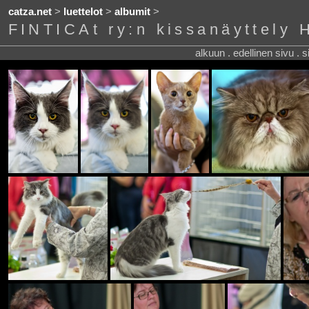
catza.net
>
luettelot
>
albumit
>
FINTICAt ry:n kissanäyttely 
alkuun . edellinen sivu . 