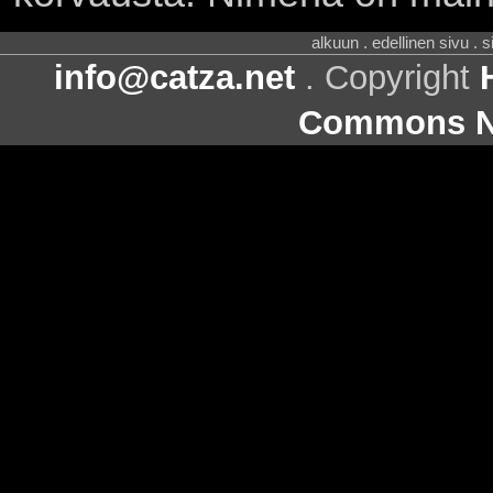
alkuun . edellinen sivu . 
info@catza.net
. Copyright
Commons Ni