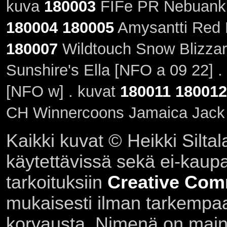
kuva
180003
FIFe PR Nebuankhe
180004
180005
Amysantti Red F
180007
Wildtouch Snow Blizzar
Sunshire's Ella [NFO a 09 22] 
[NFO w] . kuvat
180011
180012
CH Winnercoons Jamaica Jack 
Kaikki kuvat © Heikki Siltal
käytettävissä sekä ei-kaupall
tarkoituksiin
Creative Com
mukaisesti ilman tarkempaa 
korvausta. Nimenä on main