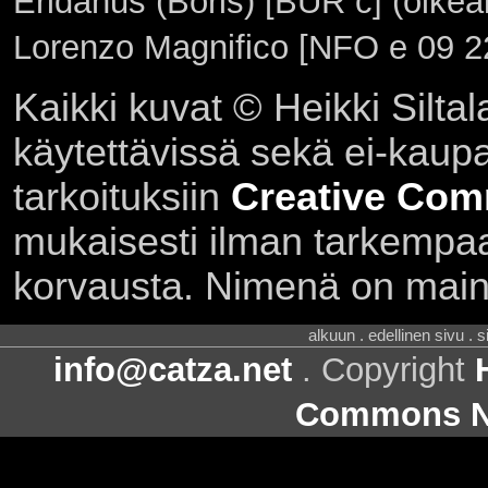
Eridanus (Boris) [BUR c] (oikea
Lorenzo Magnifico [NFO e 09 2
Kaikki kuvat © Heikki Siltal
käytettävissä sekä ei-kaupall
tarkoituksiin
Creative Com
mukaisesti ilman tarkempaa 
korvausta. Nimenä on main
alkuun . edellinen sivu . 
info@catza.net
. Copyright
Commons Ni