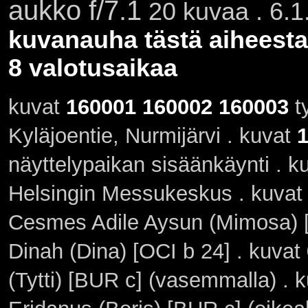
aukko f/7.1
20 kuvaa . 6.1
kuvanauha tästä aiheesta
8 valotusaikaa
kuvat
160001
160002
160003
ty
Kyläjoentie, Nurmijärvi . kuvat
näyttelypaikan sisäänkäynti . 
Helsingin Messukeskus . kuva
Cesmes Adile Aysun (Mimosa) 
Dinah (Dina) [OCI b 24] . kuvat
(Tytti) [BUR c] (vasemmalla) . 