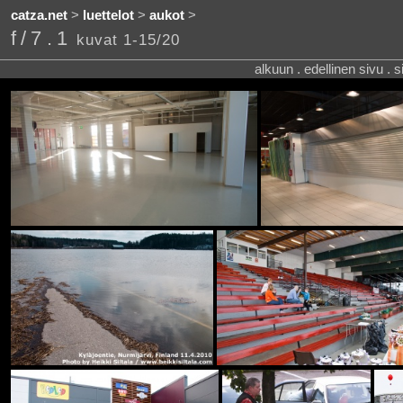
catza.net
>
luettelot
>
aukot
>
f/7.1
kuvat 1-15/20
alkuun . edellinen sivu . 