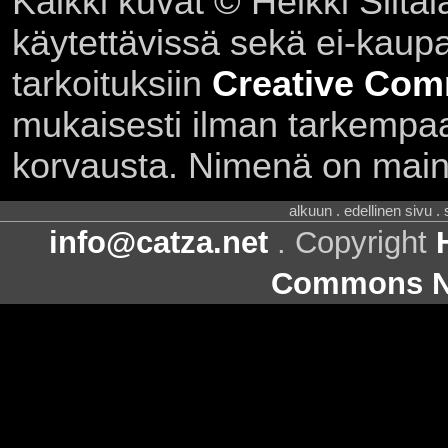
Kaikki kuvat © Heikki Siltal
käytettävissä sekä ei-kaupall
tarkoituksiin
Creative Com
mukaisesti ilman tarkempaa 
korvausta. Nimenä on main
alkuun . edellinen sivu .
info@catza.net
. Copyright
Commons Ni