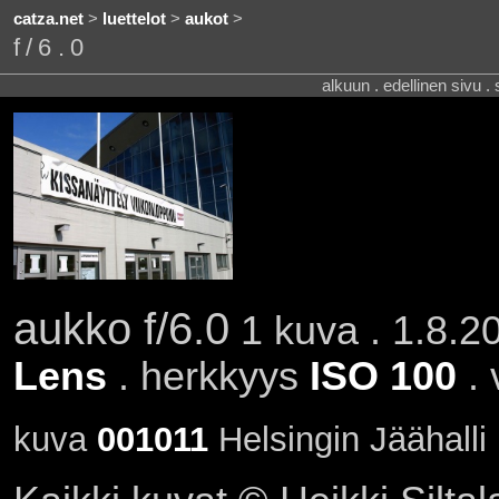
catza.net
>
luettelot
>
aukot
>
f/6.0
alkuun . edellinen sivu .
aukko f/6.0
1 kuva . 1.8.20
Lens
. herkkyys
ISO 100
. 
kuva
001011
Helsingin Jäähalli