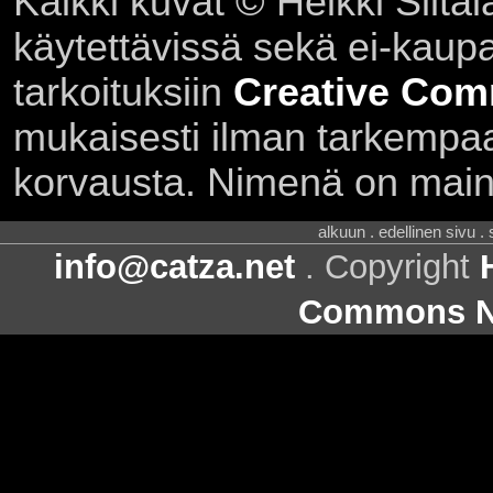
Kaikki kuvat © Heikki Siltal
käytettävissä sekä ei-kaupall
tarkoituksiin
Creative Com
mukaisesti ilman tarkempaa 
korvausta. Nimenä on main
alkuun . edellinen sivu .
info@catza.net
. Copyright
Commons Ni