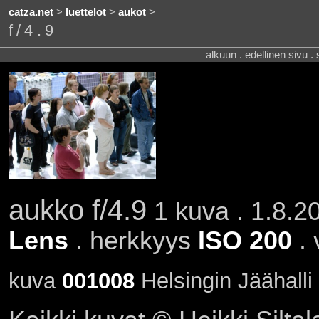
catza.net
>
luettelot
>
aukot
>
f/4.9
alkuun . edellinen sivu .
aukko f/4.9
1 kuva . 1.8.20
Lens
. herkkyys
ISO 200
. 
kuva
001008
Helsingin Jäähalli