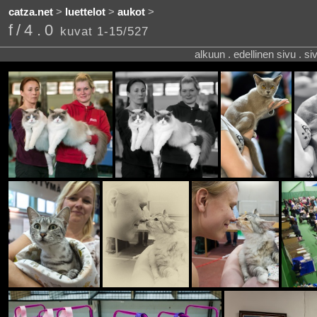
catza.net
>
luettelot
>
aukot
>
f/4.0
kuvat 1-15/527
alkuun . edellinen sivu . s