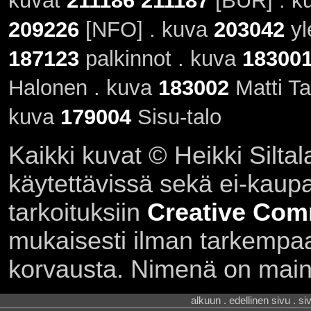
kuvat
211186
211187
[BUR] . k
209226
[NFO] . kuva
203042
yl
187123
palkinnot . kuva
18300
Halonen . kuva
183002
Matti Ta
kuva
179004
Sisu-talo
Kaikki kuvat © Heikki Siltal
käytettävissä sekä ei-kaupall
tarkoituksiin
Creative Com
mukaisesti ilman tarkempaa 
korvausta. Nimenä on main
alkuun . edellinen sivu . s