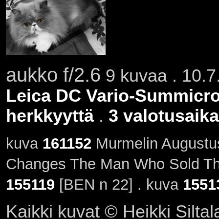
aukko f/2.6
9 kuvaa . 10.7.
Leica DC Vario-Summicron
herkkyyttä
.
3 valotusaik
kuva
161152
Murmelin Augustus
Changes The Man Who Sold The
155119
[BEN n 22] . kuva
1551
Kaikki kuvat © Heikki Siltal