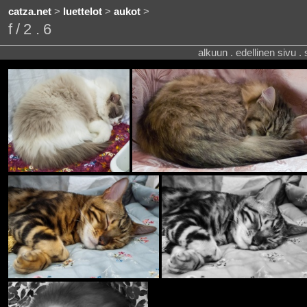
catza.net
>
luettelot
>
aukot
>
f/2.6
alkuun . edellinen sivu .