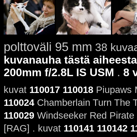
polttoväli 95 mm
38 kuvaa
kuvanauha tästä aiheesta
200mm f/2.8L IS USM
.
8 
kuvat
110017
110018
Piupaws M
110024
Chamberlain Turn The T
110029
Windseeker Red Pirate 
[RAG] . kuvat
110141
110142
1