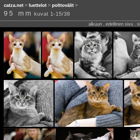
catza.net
>
luettelot
>
polttovälit
>
95 mm
kuvat 1-15/38
alkuun . edellinen sivu . 