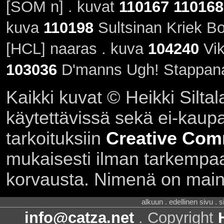
[SOM n] . kuvat
110167
110168
kuva
110198
Sultsinan Kriek B
[HCL] naaras . kuva
104240
Vik
103036
D'manns Ugh! Stappana
Kaikki kuvat © Heikki Siltal
käytettävissä sekä ei-kaupall
tarkoituksiin
Creative Com
mukaisesti ilman tarkempaa 
korvausta. Nimenä on main
alkuun . edellinen sivu . 
info@catza.net
. Copyright