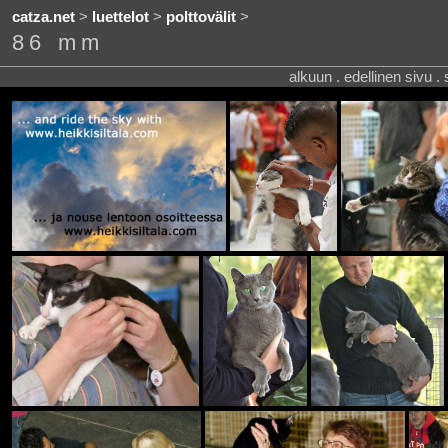
catza.net
>
luettelot
>
polttovälit
>
86 mm
alkuun . edellinen sivu .