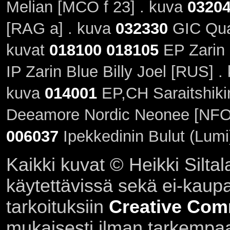
Melian [MCO f 23] . kuva
0320
[RAG a] . kuva
032330
GIC Quan
kuvat
018100
018105
EP Zarin 
IP Zarin Blue Billy Joel [RUS] 
kuva
014001
EP,CH Saraitshiki
Deeamore Nordic Neonee [NFO 
006037
Ipekkedinin Bulut (Lumi
Kaikki kuvat © Heikki Siltal
käytettävissä sekä ei-kaupall
tarkoituksiin
Creative Com
mukaisesti ilman tarkempaa 