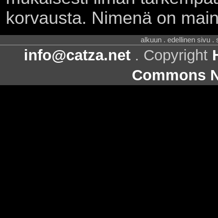
korvausta. Nimenä on main
alkuun . edellinen sivu .
info@catza.net
. Copyright
Commons Ni