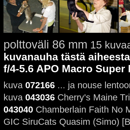
polttoväli 86 mm
15 kuvaa
kuvanauha tästä aiheesta
f/4-5.6 APO Macro Super I
kuva
072166
... ja nouse lento
kuva
043036
Cherry's Maine Tri
043040
Chamberlain Faith No 
GIC SiruCats Quasim (Simo) [B