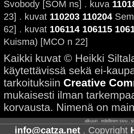
Svobody [SOM ns] . kuva
1101
23] . kuvat
110203
110204
Semir
62] . kuvat
106114
106115
106
Kuisma) [MCO n 22]
Kaikki kuvat © Heikki Siltal
käytettävissä sekä ei-kaupall
tarkoituksiin
Creative Com
mukaisesti ilman tarkempaa 
korvausta. Nimenä on main
alkuun . edellinen sivu . 
info@catza.net
. Copyright