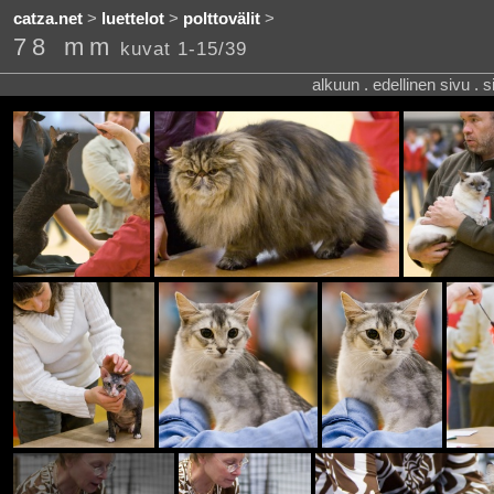
catza.net
>
luettelot
>
polttovälit
>
78 mm
kuvat 1-15/39
alkuun . edellinen sivu . 