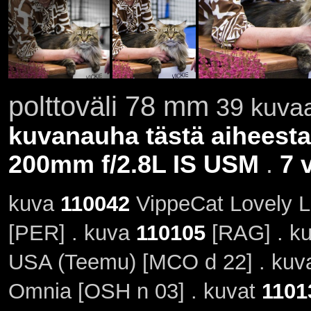
polttoväli 78 mm
39 kuvaa
kuvanauha tästä aiheesta
200mm f/2.8L IS USM
.
7 
kuva
110042
VippeCat Lovely L
[PER] . kuva
110105
[RAG] . k
USA (Teemu) [MCO d 22] . ku
Omnia [OSH n 03] . kuvat
1101