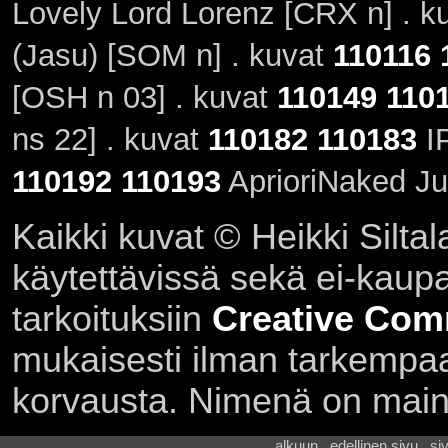
Lovely Lord Lorenz [CRX n] . 
(Jasu) [SOM n] . kuvat
110116
[OSH n 03] . kuvat
110149
110
ns 22] . kuvat
110182
110183
IP
110192
110193
AprioriNaked Ju
Kaikki kuvat © Heikki Siltal
käytettävissä sekä ei-kaupall
tarkoituksiin
Creative Com
mukaisesti ilman tarkempaa 
korvausta. Nimenä on main
alkuun . edellinen sivu . s