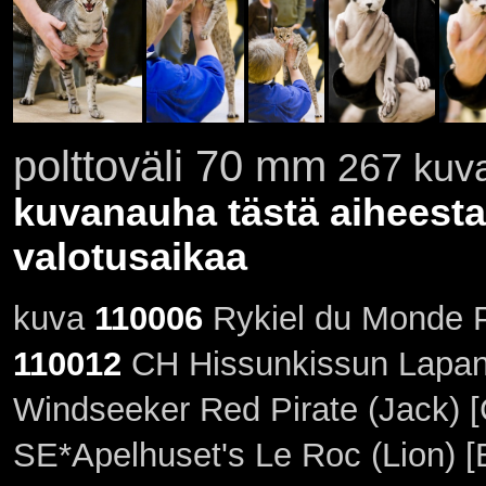
polttoväli 70 mm
267 kuva
kuvanauha tästä aiheesta
valotusaikaa
kuva
110006
Rykiel du Monde P
110012
CH Hissunkissun Lapani
Windseeker Red Pirate (Jack) 
SE*Apelhuset's Le Roc (Lion) 