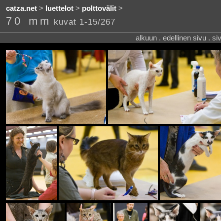
catza.net
>
luettelot
>
polttovälit
>
70 mm
kuvat 1-15/267
alkuun . edellinen sivu . s