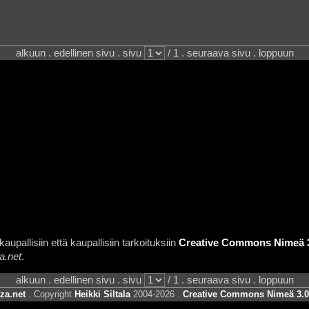
alkuun . edellinen sivu . sivu
/ 1 . seuraava sivu . loppuun
aupallisiin että kaupallisiin tarkoituksiin
Creative Commons Nimeä 3.
a.net
.
alkuun . edellinen sivu . sivu
/ 1 . seuraava sivu . loppuun
za.net
. Copyright
Heikki Siltala
2004-2026 .
Creative Commons Nimeä 3.0 