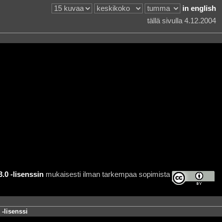
in english
tällä sivulla 4.12.2004
0 -lisenssin
mukaisesti ilman tarkempaa sopimista
-lisenssi