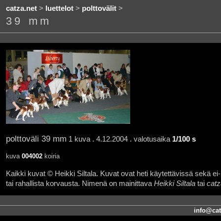
catza.net
>
luettelot
>
polttovälit
>
39 mm
polttoväli 39 mm
1 kuva . 4.12.2004 . valotusaika
1/100 s
kuva
004002
koiria
Kaikki kuvat © Heikki Siltala. Kuvat ovat heti käytettävissä sekä ei-k
tai rahallista korvausta. Nimenä on mainittava
Heikki Siltala
tai
catz
info@cat