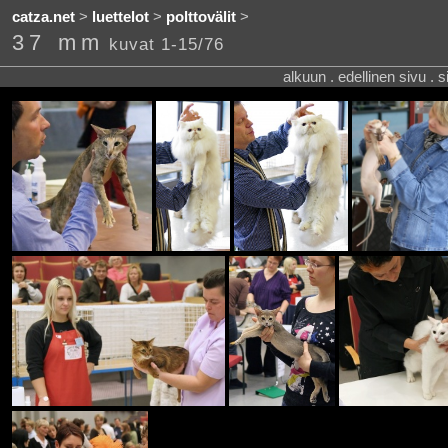
catza.net
>
luettelot
>
polttovälit
>
37 mm
kuvat 1-15/76
alkuun . edellinen sivu . 