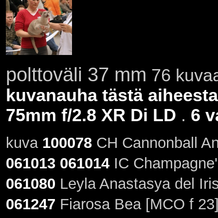
polttoväli 37 mm
76 kuvaa
kuvanauha tästä aiheesta
75mm f/2.8 XR Di LD
.
6 v
kuva
100078
CH Cannonball Ana
061013
061014
IC Champagne's
061080
Leyla Anastasya del Iris
061247
Fiarosa Bea [MCO f 23]