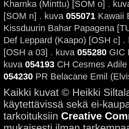
Kharnka (Minttu) [SOM o] . ku
[SOM n] . kuva
055071
Kawaii 
Kissduurin Bahar Papagena [T
Def Leppard (Kaapo) [OSH c] .
[OSH a 03] . kuva
055280
GIC K
kuva
054193
CH Cesmes Adile 
054230
PR Belacane Emil (Elvi
Kaikki kuvat © Heikki Siltal
käytettävissä sekä ei-kaupall
tarkoituksiin
Creative Com
mukaisesti ilman tarkempaa 