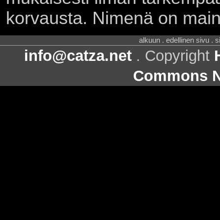
korvausta. Nimenä on main
alkuun . edellinen sivu . 
info@catza.net
. Copyright
Commons Ni