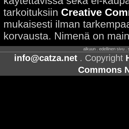
käytettävissä sekä ei-kaupall
tarkoituksiin
Creative Com
mukaisesti ilman tarkempaa 
korvausta. Nimenä on main
alkuun . edellinen sivu .
info@catza.net
. Copyright
Commons Ni