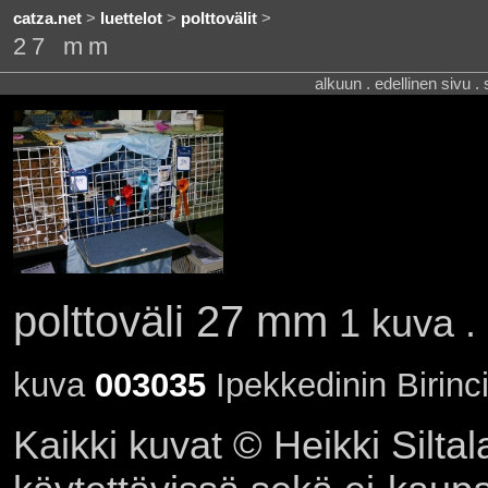
catza.net
>
luettelot
>
polttovälit
>
27 mm
alkuun . edellinen sivu .
polttoväli 27 mm
1 kuva .
kuva
003035
Ipekkedinin Birinc
Kaikki kuvat © Heikki Siltal