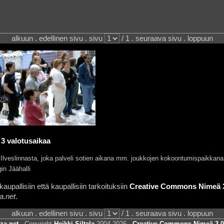
alkuun . edellinen sivu . sivu
/ 1 . seuraava sivu . loppuun
.
3 valotusaikaa
linnasta, joka palveli sotien aikana mm. joukkojen kokoontumispaikkana ja s
in Jäähalli
aupallisiin että kaupallisiin tarkoituksiin
Creative Commons Nimeä 3.
a.net
.
alkuun . edellinen sivu . sivu
/ 1 . seuraava sivu . loppuun
za.net
. Copyright
Heikki Siltala
2004-2026 .
Creative Commons Nimeä 3.0 