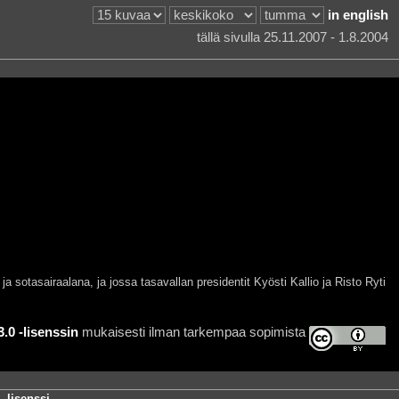
in english
tällä sivulla 25.11.2007 - 1.8.2004
otasairaalana, ja jossa tasavallan presidentit Kyösti Kallio ja Risto Ryti
0 -lisenssin
mukaisesti ilman tarkempaa sopimista
-lisenssi