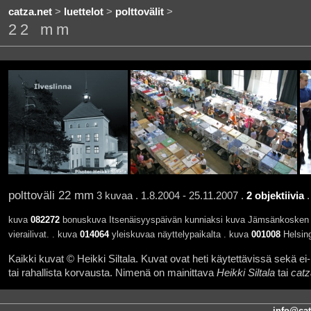
catza.net
>
luettelot
>
polttovälit
>
22 mm
polttoväli 22 mm
3 kuvaa . 1.8.2004 - 25.11.2007 .
2 objektiivia
kuva
082272
bonuskuva Itsenäisyyspäivän kunniaksi kuva Jämsänkosken Ilves
vierailivat. . kuva
014064
yleiskuvaa näyttelypaikalta . kuva
001008
Helsing
Kaikki kuvat © Heikki Siltala. Kuvat ovat heti käytettävissä sekä ei-k
tai rahallista korvausta. Nimenä on mainittava
Heikki Siltala
tai
catz
info@cat