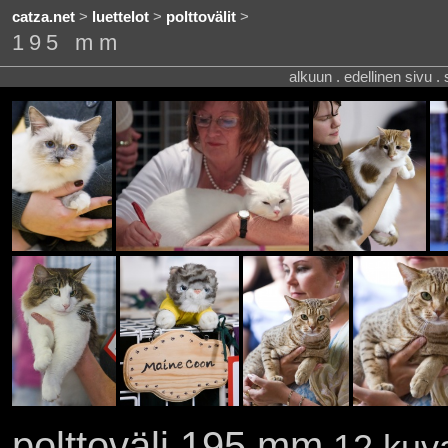
catza.net
>
luettelot
>
polttovälit
>
195 mm
alkuun . edellinen sivu .
polttoväli 195 mm
12 kuva