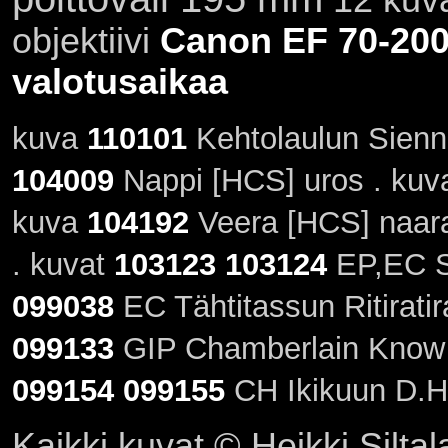
objektiivi
Canon EF 70-200
valotusaikaa
kuva
110101
Kehtolaulun Sienna
104009
Nappi [HCS] uros . ku
kuva
104192
Veera [HCS] naar
. kuvat
103123
103124
EP,EC S
099038
EC Tähtitassun Ritiratir
099133
GIP Chamberlain Know 
099154
099155
CH Ikikuun D.He
Kaikki kuvat © Heikki Siltal