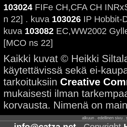
103024
FIFe CH,CFA CH INRxS
n 22] . kuva
103026
IP Hobbit-D
kuva
103082
EC,WW2002 Gyllen
[MCO ns 22]
Kaikki kuvat © Heikki Siltal
käytettävissä sekä ei-kaupall
tarkoituksiin
Creative Com
mukaisesti ilman tarkempaa 
korvausta. Nimenä on main
alkuun . edellinen sivu .
info@catza.net
. Copyright