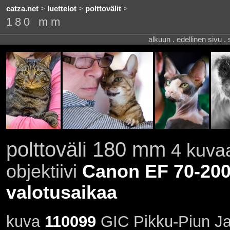
catza.net
>
luettelot
>
polttovälit
>
180 mm
alkuun . edellinen sivu .
polttoväli 180 mm
4 kuvaa
objektiivi
Canon EF 70-200
valotusaikaa
kuva
110099
GIC Pikku-Piun Ja