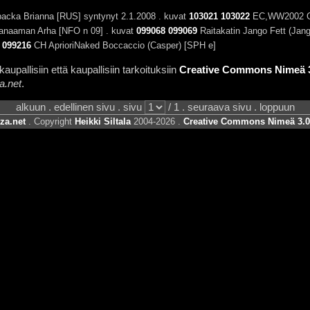
acka Brianna [RUS] syntynyt 2.1.2008 . kuvat
103021
103022
EC,WW2002 Gyl
naaman Arha [NFO n 09] . kuvat
099068
099069
Raitakatin Jango Fett (Jan
099216
CH AprioriNaked Boccaccio (Casper) [SPH e]
aupallisiin että kaupallisiin tarkoituksiin
Creative Commons Nimeä 3.
a.net
.
alkuun . edellinen sivu . sivu
/ 1 . seuraava sivu . loppuun
za.net
. Copyright
Heikki Siltala
2004-2026 .
Creative Commons Nimeä 3.0 