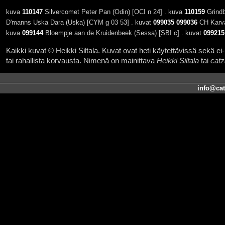
kuva
110147
Silvercomet Peter Pan (Odin) [OCI n 24] . kuva
110159
Grindb
D'manns Uska Dara (Uska) [CYM g 03 53] . kuvat
099035
099036
CH Karva
kuva
099144
Bloempje aan de Kruidenbeek (Sessa) [SBI c] . kuvat
099215
Kaikki kuvat © Heikki Siltala. Kuvat ovat heti käytettävissä sekä ei-k
tai rahallista korvausta. Nimenä on mainittava
Heikki Siltala
tai
catz
info@cat