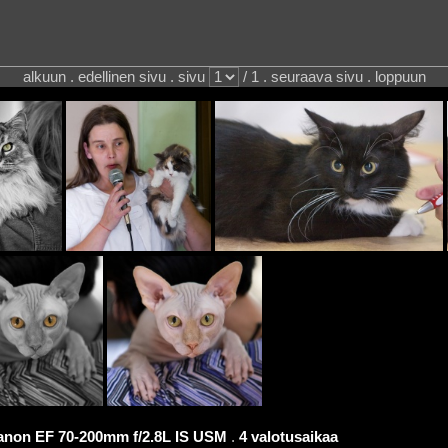
alkuun . edellinen sivu . sivu
/ 1 . seuraava sivu . loppuun
anon EF 70-200mm f/2.8L IS USM
.
4 valotusaikaa