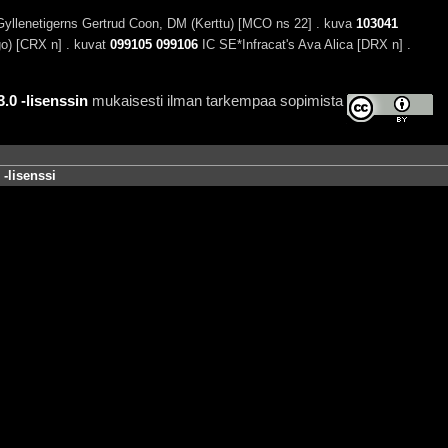
lenetigerns Gertrud Coon, DM (Kerttu) [MCO ns 22] . kuva
103041
go) [CRX n] . kuvat
099105
099106
IC SE*Infracat's Ava Alica [DRX n] .
0 -lisenssin
mukaisesti ilman tarkempaa sopimista
-lisenssi