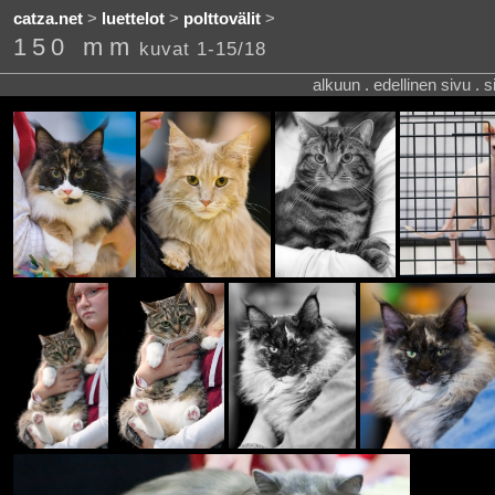
catza.net
>
luettelot
>
polttovälit
>
150 mm
kuvat 1-15/18
alkuun . edellinen sivu . 