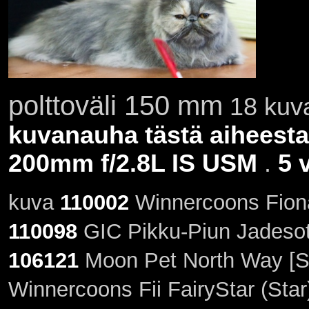
polttoväli 150 mm
18 kuva
kuvanauha tästä aiheesta
200mm f/2.8L IS USM
.
5 
kuva
110002
Winnercoons Fiona
110098
GIC Pikku-Piun Jadesotu
106121
Moon Pet North Way [S
Winnercoons Fii FairyStar (Sta