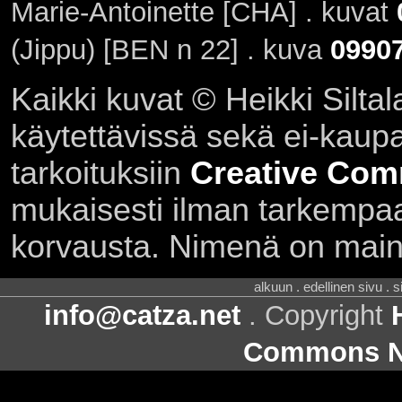
Marie-Antoinette [CHA] . kuvat
(Jippu) [BEN n 22] . kuva
0990
Kaikki kuvat © Heikki Siltal
käytettävissä sekä ei-kaupall
tarkoituksiin
Creative Com
mukaisesti ilman tarkempaa 
korvausta. Nimenä on main
alkuun . edellinen sivu . 
info@catza.net
. Copyright
Commons Ni