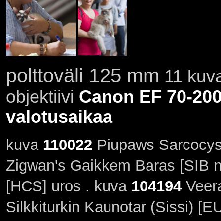
polttoväli 125 mm
11 kuva
objektiivi
Canon EF 70-200
valotusaikaa
kuva
110022
Piupaws Sarcocysti
Zigwan's Gaikkem Baras [SIB n
[HCS] uros . kuva
104194
Veera
Silkkiturkin Kaunotar (Sissi) [E