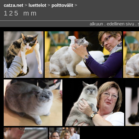
catza.net
>
luettelot
>
polttovälit
>
125 mm
alkuun . edellinen sivu .